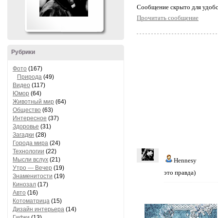
Cообщение скрыто для удобс
Прочитать сообщение
Рубрики
Фото
(167)
Природа
(49)
Видео
(117)
Юмор
(64)
Животный мир
(64)
Общество
(63)
Интересное
(37)
Здоровье
(31)
Загадки
(28)
Города мира
(24)
Технологии
(22)
Мысли вслух
(21)
Hennesy
Утро — Вечер
(19)
это правда)
Знаменитости
(19)
Кинозал
(17)
Авто
(16)
Котоматрица
(15)
Дизайн интерьера
(14)
Гифки
(13)