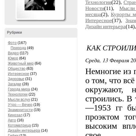
Технологии
(22),
Стра
Новости
(11),
Мысли
месяца
(2),
Курорты м
Интересное
(37),
Знам
Дизайн интерьера
(14)
Рубрики
Фото
(167)
КАК СТРОИЛИ
Природа
(49)
Видео
(117)
Юмор
(64)
Среда, 13 Февраля 20
Животный мир
(64)
Общество
(63)
Немногие из 
Интересное
(37)
о том, что вс
Здоровье
(31)
Загадки
(28)
окружают, н
Города мира
(24)
Технологии
(22)
строились. В
Мысли вслух
(21)
Утро — Вечер
(19)
—1953 гг бы
Знаменитости
(19)
проэктом то
Кинозал
(17)
Авто
(16)
высоким впл
Котоматрица
(15)
Дизайн интерьера
(14)
свое.
Гифки
(13)