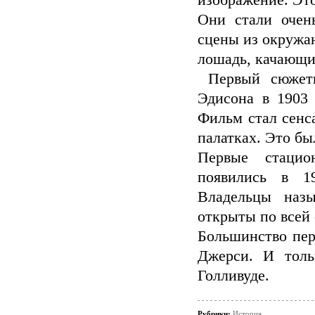
изображение. Эт
Они стали очен
сцены из окружа
лошадь, качающи
Первый сюжетн
Эдисона в 1903 
Фильм стал сенс
палатках. Это бы
Первые стацио
появились в 1
Владельцы наз
открыты по всей с
Большинство пер
Джерси. И толь
Голливуде.
Рубрики:
История