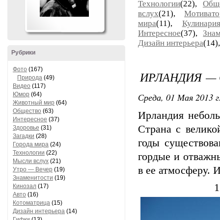
Технологии
(22),
Общ
вслух
(21),
Мотивато
мира
(11),
Кулинари
Интересное
(37),
Знам
Дизайн интерьера
(14)
Рубрики
Фото
(167)
ИРЛАНДИЯ — 
Природа
(49)
Видео
(117)
Юмор
(64)
Среда, 01 Мая 2013 г
Животный мир
(64)
Общество
(63)
Ирландия неболь
Интересное
(37)
Страна с велико
Здоровье
(31)
Загадки
(28)
годы существова
Города мира
(24)
Технологии
(22)
гордые и отважн
Мысли вслух
(21)
в ее атмосферу. 
Утро — Вечер
(19)
Знаменитости
(19)
1
Кинозал
(17)
Авто
(16)
Котоматрица
(15)
Дизайн интерьера
(14)
Гифки
(13)