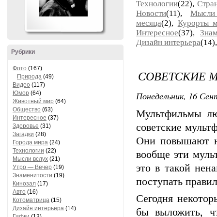
Технологии
(22),
Стра
Новости
(11),
Мысли
месяца
(2),
Курорты 
Интересное
(37),
Знам
Дизайн интерьера
(14)
Рубрики
Фото
(167)
СОВЕТСКИЕ 
Природа
(49)
Видео
(117)
Юмор
(64)
Понедельник, 16 Сент
Животный мир
(64)
Общество
(63)
Мультфильмы люб
Интересное
(37)
советские мультф
Здоровье
(31)
Загадки
(28)
Они повышают на
Города мира
(24)
Технологии
(22)
вообще эти муль
Мысли вслух
(21)
это в такой нен
Утро — Вечер
(19)
Знаменитости
(19)
поступать прави
Кинозал
(17)
Авто
(16)
Сегодня некотор
Котоматрица
(15)
Дизайн интерьера
(14)
бы выложить, ч
Гифки
(13)