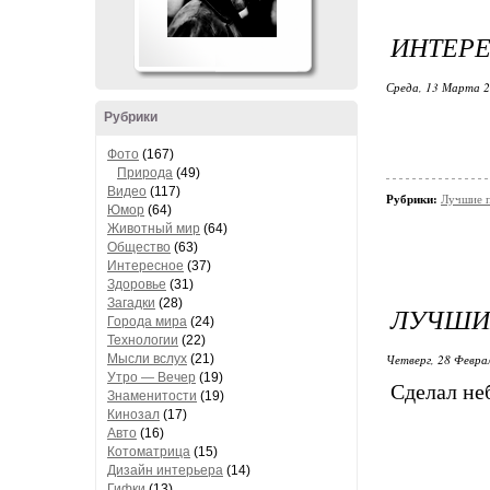
ИНТЕРЕ
Среда, 13 Марта 2
Рубрики
Фото
(167)
Природа
(49)
Видео
(117)
Рубрики:
Лучшие п
Юмор
(64)
Животный мир
(64)
Общество
(63)
Интересное
(37)
Здоровье
(31)
Загадки
(28)
ЛУЧШИЕ
Города мира
(24)
Технологии
(22)
Мысли вслух
(21)
Четверг, 28 Феврал
Утро — Вечер
(19)
Сделал не
Знаменитости
(19)
Кинозал
(17)
Авто
(16)
Котоматрица
(15)
Дизайн интерьера
(14)
Гифки
(13)