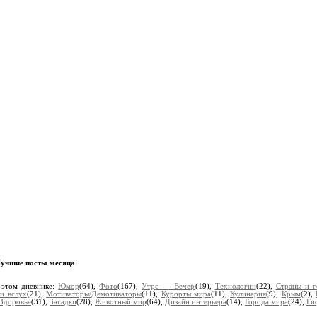
учшие посты месяца
.
 этом дневнике:
Юмор
(64),
Фото
(167),
Утро — Вечер
(19),
Технологии
(22),
Страны и г
и вслух
(21),
Мотиваторы/Демотиваторы
(11),
Курорты мира
(11),
Кулинария
(9),
Крым
(2),
Здоровье
(31),
Загадки
(28),
Животный мир
(64),
Дизайн интерьера
(14),
Города мира
(24),
Ги