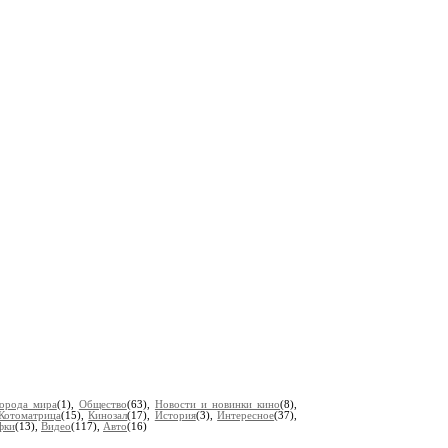
орода мира
(1),
Общество
(63),
Новости и новинки кино
(8),
Котоматрица
(15),
Кинозал
(17),
История
(3),
Интересное
(37),
фки
(13),
Видео
(117),
Авто
(16)