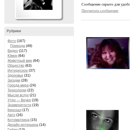
Cообщение скрыто для удобс
Прочитать сообщение
Рубрики
Фото
(167)
Природа
(49)
Видео
(117)
Юмор
(64)
Животный мир
(64)
Общество
(63)
Интересное
(37)
Здоровье
(31)
Загадки
(28)
Города мира
(24)
Технологии
(22)
Мысли вслух
(21)
Утро — Вечер
(19)
Знаменитости
(19)
Кинозал
(17)
Авто
(16)
Котоматрица
(15)
Дизайн интерьера
(14)
Гифки
(13)