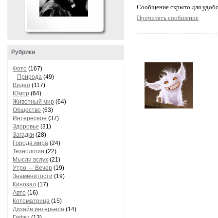
Cообщение скрыто для удобс
Прочитать сообщение
Рубрики
Фото
(167)
Природа
(49)
Видео
(117)
Юмор
(64)
Животный мир
(64)
Общество
(63)
Интересное
(37)
Здоровье
(31)
Загадки
(28)
Города мира
(24)
Технологии
(22)
Мысли вслух
(21)
Утро — Вечер
(19)
Знаменитости
(19)
Кинозал
(17)
Авто
(16)
Котоматрица
(15)
Дизайн интерьера
(14)
Гифки
(13)