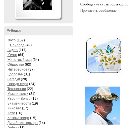
Cообщение скрыто для удобс
Прочитать сообщение
Рубрики
Фото
(167)
Природа
(49)
Видео
(117)
Юмор
(64)
Животный мир
(64)
Общество
(63)
Интересное
(37)
Здоровье
(31)
Загадки
(28)
Города мира
(24)
Технологии
(22)
Мысли вслух
(21)
Утро — Вечер
(19)
Знаменитости
(19)
Кинозал
(17)
Авто
(16)
Котоматрица
(15)
Дизайн интерьера
(14)
Гифки
(13)