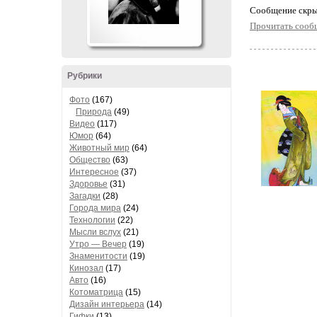
Cообщение скры
Прочитать сооб
Рубрики
Фото
(167)
Природа
(49)
Видео
(117)
Юмор
(64)
Животный мир
(64)
Общество
(63)
Интересное
(37)
Здоровье
(31)
Загадки
(28)
Города мира
(24)
Технологии
(22)
Мысли вслух
(21)
Утро — Вечер
(19)
Знаменитости
(19)
Кинозал
(17)
Авто
(16)
Котоматрица
(15)
Дизайн интерьера
(14)
Гифки
(13)