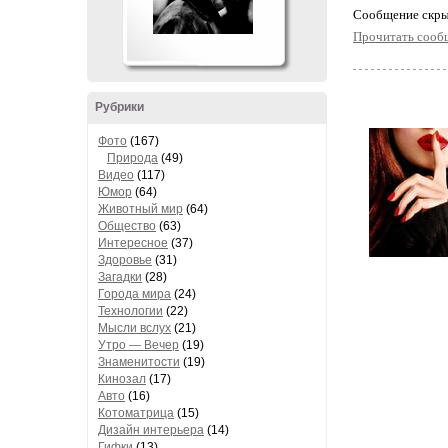
Cообщение скры
Прочитать сооб
Рубрики
Фото
(167)
Природа
(49)
Видео
(117)
Юмор
(64)
Животный мир
(64)
Общество
(63)
Интересное
(37)
Здоровье
(31)
Загадки
(28)
Города мира
(24)
Технологии
(22)
Мысли вслух
(21)
Утро — Вечер
(19)
Знаменитости
(19)
Кинозал
(17)
Авто
(16)
Котоматрица
(15)
Дизайн интерьера
(14)
Гифки
(13)