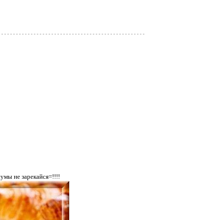
умы не зарекайся=!!!!