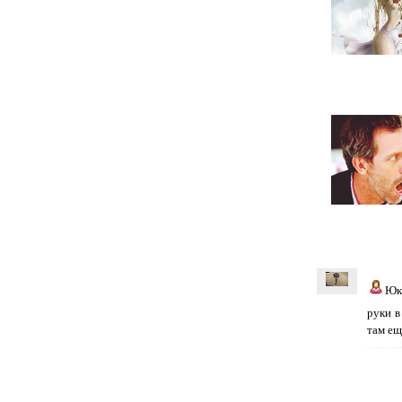
Юк
руки в
там ещ