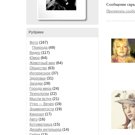
Cообщение скры
Прочитать сооб
Рубрики
Фото
(167)
Природа
(49)
Видео
(117)
Юмор
(64)
Животный мир
(64)
Общество
(63)
Интересное
(37)
Здоровье
(31)
Загадки
(28)
Города мира
(24)
Технологии
(22)
Мысли вслух
(21)
Утро — Вечер
(19)
Знаменитости
(19)
Кинозал
(17)
Авто
(16)
Котоматрица
(15)
Дизайн интерьера
(14)
Гифки
(13)