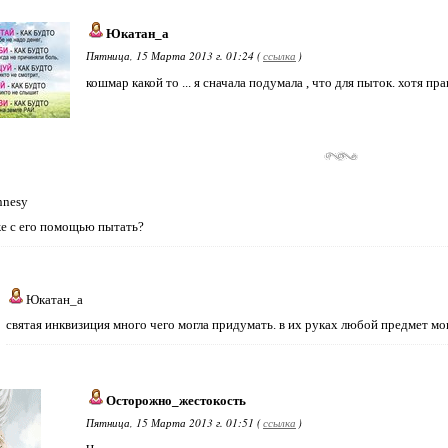
Юкатан_а
Пятница, 15 Марта 2013 г. 01:24 (
ссылка
)
кошмар какой то ... я сначала подумала , что для пыток. хотя пр
nnesy
же с его помощью пытать?
Юкатан_а
святая инквизиция много чего могла придумать. в их руках любой предмет мо
Осторожно_жестокость
Пятница, 15 Марта 2013 г. 01:51 (
ссылка
)