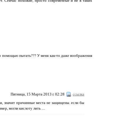
нет. Сейчас похожие, просто современгые и не в таких
его помощью пытать??? У меня как-то даже воображения
Пятница, 15 Марта 2013 г. 02:28
ссылка
ии, значит причинные места не защищены. если бы
ер, могли кислоту лить ....