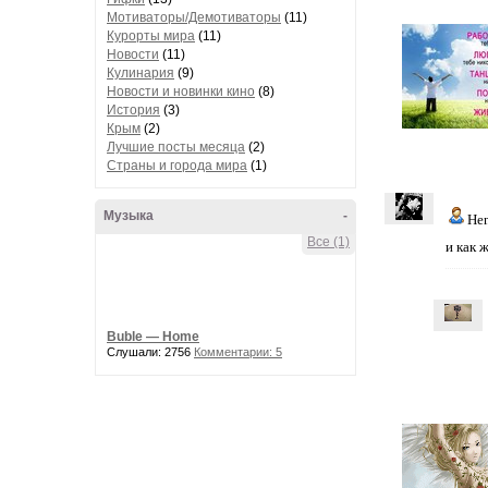
Мотиваторы/Демотиваторы
(11)
Курорты мира
(11)
Новости
(11)
Кулинария
(9)
Новости и новинки кино
(8)
История
(3)
Крым
(2)
Лучшие посты месяца
(2)
Страны и города мира
(1)
Музыка
-
He
Все (1)
и как 
Buble — Home
Слушали: 2756
Комментарии: 5