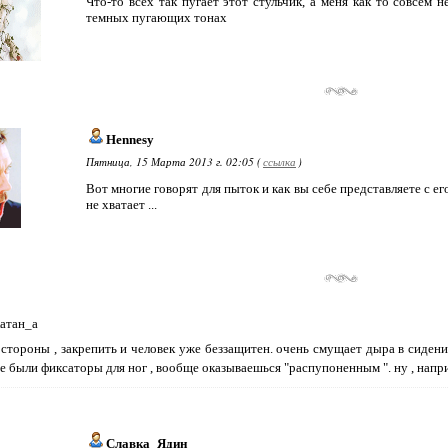
Что-то всех так пугает этот стульчик, а меня как то совсем 
темных пугающих тонах
Hennesy
Пятница, 15 Марта 2013 г. 02:05 (
ссылка
)
Вот многие говорят для пыток и как вы себе представляете с 
не хватает ...
атан_а
 стороны , закрепить и человек уже беззащитен. очень смущает дыра в сиден
е были фиксаторы для ног , вообще оказываешься "распупоненным ". ну , наприм
Славка_Ядин