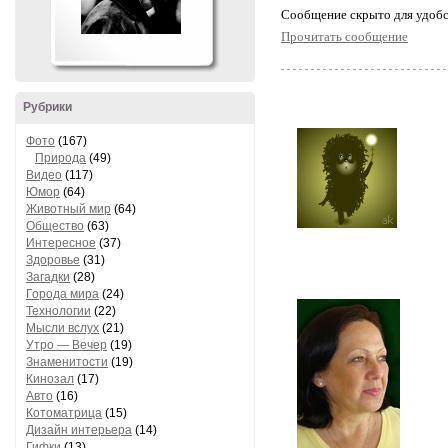
Cообщение скрыто для удобс
Прочитать сообщение
Рубрики
Фото
(167)
Природа
(49)
Видео
(117)
Юмор
(64)
Животный мир
(64)
Общество
(63)
Интересное
(37)
Здоровье
(31)
Загадки
(28)
Города мира
(24)
Технологии
(22)
Мысли вслух
(21)
Утро — Вечер
(19)
Знаменитости
(19)
Кинозал
(17)
Авто
(16)
Котоматрица
(15)
Дизайн интерьера
(14)
Гифки
(13)