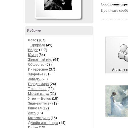
Cообщение скры
Прочитать сооб
Рубрики
Фото
(167)
Природа
(49)
Видео
(117)
Юмор
(64)
Животный мир
(64)
Общество
(63)
Интересное
(37)
Здоровье
(31)
Загадки
(28)
Города мира
(24)
Технологии
(22)
Мысли вслух
(21)
Утро — Вечер
(19)
Знаменитости
(19)
Кинозал
(17)
Авто
(16)
Котоматрица
(15)
Дизайн интерьера
(14)
Гифки
(13)