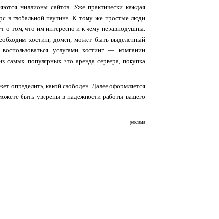
ляются миллионы сайтов. Уже практически каждая
с в глобальной паутине. К тому же простые люди
ут о том, что им интересно и к чему неравнодушны.
еобходим хостинг, домен, может быть выделенный
 воспользоваться услугами хостинг — компании
 из самых популярных это аренда сервера, покупка
жет определить, какой свободен. Далее оформляется
ы можете быть уверены в надежности работы вашего
реклама