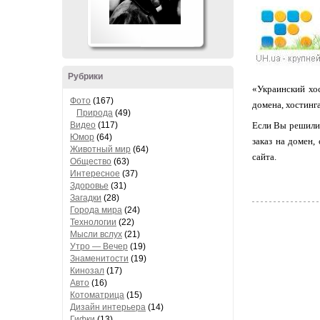
Рубрики
«Украинский хос
Фото
(167)
домена, хостинг
Природа
(49)
Видео
(117)
Если Вы решили 
Юмор
(64)
заказ на домен,
Животный мир
(64)
сайта.
Общество
(63)
Интересное
(37)
Здоровье
(31)
Загадки
(28)
Города мира
(24)
Технологии
(22)
Мысли вслух
(21)
Утро — Вечер
(19)
Знаменитости
(19)
Кинозал
(17)
Авто
(16)
Котоматрица
(15)
Дизайн интерьера
(14)
Гифки
(13)