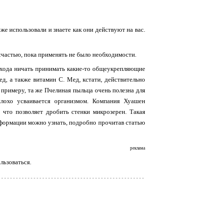
же использовали и знаете как они действуют на вас.
 счастью, пока применять не было необходимости.
похода ничать принимать какие-то общеукрепляющие
д, а также витамин С. Мед, кстати, действительно
К примеру, та же Пчелиная пыльца очень полезна для
плохо усваивается организмом. Компания Хуашен
что позволяет дробить стенки микрозерен. Такая
нформации можно узнать, подробно прочитав статью
реклама
льзоваться.