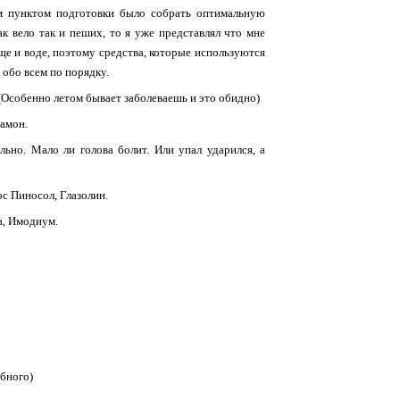
м пунктом подготовки было собрать оптимальную
ак вело так и пеших, то я уже представлял что мне
е и воде, поэтому средства, которые используются
 обо всем по порядку.
Особенно летом бывает заболеваешь и это обидно)
рамон.
льно. Мало ли голова болит. Или упал ударился, а
ос Пиносол, Глазолин.
а, Имодиум.
обного)