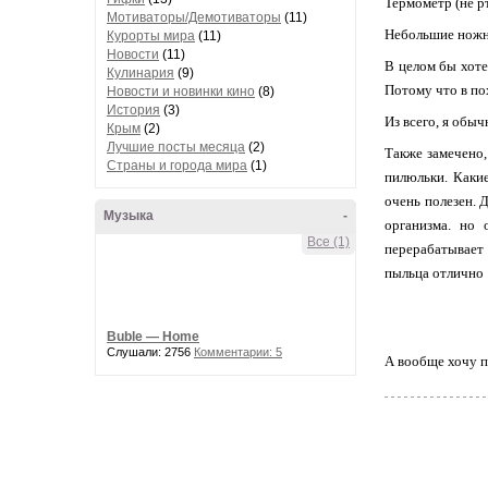
Термометр (не р
Мотиваторы/Демотиваторы
(11)
Небольшие ножн
Курорты мира
(11)
Новости
(11)
В целом бы хоте
Кулинария
(9)
Потому что в по
Новости и новинки кино
(8)
История
(3)
Из всего, я обы
Крым
(2)
Лучшие посты месяца
(2)
Также замечено,
Страны и города мира
(1)
пилюльки. Какие
очень полезен. 
Музыка
-
организма. но 
Все (1)
перерабатывает
пыльца отлично 
здесь
.
Buble — Home
Слушали: 2756
Комментарии: 5
А вообще хочу п