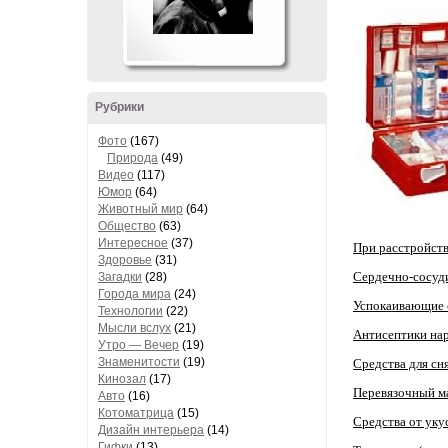
Рубрики
Фото
(167)
Природа
(49)
Видео
(117)
Юмор
(64)
Животный мир
(64)
Общество
(63)
Интересное
(37)
При расстройств
Здоровье
(31)
Сердечно-сосуди
Загадки
(28)
Города мира
(24)
Успокаивающие 
Технологии
(22)
Мысли вслух
(21)
Антисептики на
Утро — Вечер
(19)
Знаменитости
(19)
Средства для сн
Кинозал
(17)
Перевязочный м
Авто
(16)
Котоматрица
(15)
Средства от уку
Дизайн интерьера
(14)
Гифки
(13)