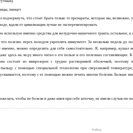
тутный).
ицы, пинцет
л подчеркнуть, что стоит брать только те препараты, которые вы, возможно, у
ходе, вдали от цивилизации лучше не эксперементировать.
чно использую именно средства для желудочно-кишечного тракта, остальное, к
 что полезно перех походом укреплять иммунитет. За несколько недель до 
 именно, можно определить для себя самостоятельно. Я, например, кушал ме
Даже здесь на ли.ру много читал о его пользе и его полезных составляющих. 
она состоит из микрозерен с трудно растворимой оболочкой, поэтому 
 пыльцу с помощью специальной технологии при сверхнизкой температуре, 
усваивается, поэтому с ее помощью можно лечить многие болезни. Больше и
ожелать, чтобы не болели и даже имея при себе аптечку, не имели случая ею по