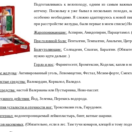
Подготавливаясь к велопоходу, одним из самым важны
аптчеку. Поскольку я уже бывал в нескольких походах, к
особенно необходимо. Я сложно адаптируюсь к новой пищ
при расстройстве желудка, были первые в моем списке) Но
Жаропонижающие:
Аспирин, Амидопирин, Парацетамол. (
При головной боли:
Пенталгин, Темпалгин, Анальгин, Цит
Болеутоляющие:
Солпадеин, Спазган, Баралгин. (Обязате
нужно идти дальше. )
Горло и нос
: Фарингосепт, Бромгексин, Коделак; капли в н
е желудка
: Активированный уголь, Левомицетин, Фестал, Мезим-форте, Смект
стые средства:
Валокордин, Корвалол, Валидол.
средства:
настой Валерианы или Пустырника, Ново-пассит.
ружного действия:
Йод, Зеленка, Перекись водорода.
ятия усталости и отечности ног:
Троксевазин гель, Гирудовен.
атериал:
водонепроницаемый лейкопластырь, бинт, ватные шарики.
сов насекомых
. (Обязательно, если в лес. Там тучи комаров, клещей и тому под