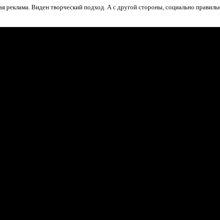
я реклама. Виден творческий подход. А с другой стороны, социально правильн