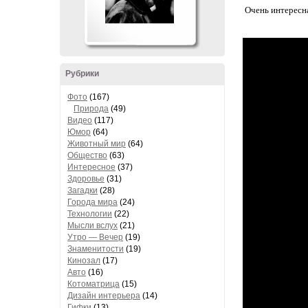
Очень интересна
Рубрики
Фото
(167)
Природа
(49)
Видео
(117)
Юмор
(64)
Животный мир
(64)
Общество
(63)
Интересное
(37)
Здоровье
(31)
Загадки
(28)
Города мира
(24)
Технологии
(22)
Мысли вслух
(21)
Утро — Вечер
(19)
Знаменитости
(19)
Кинозал
(17)
Авто
(16)
Котоматрица
(15)
Дизайн интерьера
(14)
Гифки
(13)