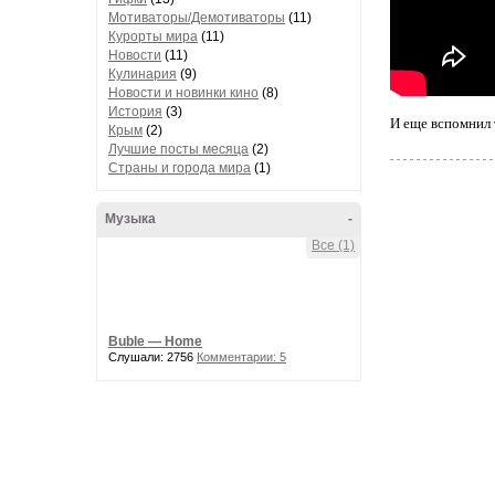
Мотиваторы/Демотиваторы
(11)
Курорты мира
(11)
Новости
(11)
Кулинария
(9)
Новости и новинки кино
(8)
История
(3)
И еще вспомнил 
Крым
(2)
Лучшие посты месяца
(2)
Страны и города мира
(1)
Музыка
-
Все (1)
Buble — Home
Слушали: 2756
Комментарии: 5