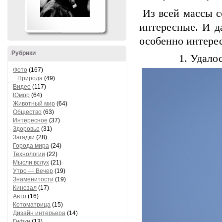
Из всей массы с
интересные. И д
особенно интере
Рубрики
1. Удало
Фото
(167)
Природа
(49)
Видео
(117)
Юмор
(64)
Животный мир
(64)
Общество
(63)
Интересное
(37)
Здоровье
(31)
Загадки
(28)
Города мира
(24)
Технологии
(22)
Мысли вслух
(21)
Утро — Вечер
(19)
Знаменитости
(19)
Кинозал
(17)
Авто
(16)
Котоматрица
(15)
Дизайн интерьера
(14)
Гифки
(13)