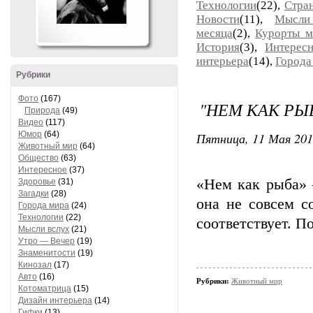
Технологии
(22),
Стра
Новости
(11),
Мысли
месяца
(2),
Курорты м
История
(3),
Интерес
интерьера
(14),
Города
Рубрики
Фото
(167)
"НЕМ КАК РЫБ
Природа
(49)
Видео
(117)
Юмор
(64)
Пятница, 11 Мая 2012
Животный мир
(64)
Общество
(63)
Интересное
(37)
«Нем как рыба» 
Здоровье
(31)
Загадки
(28)
она не совсем с
Города мира
(24)
Технологии
(22)
соответствует. П
Мысли вслух
(21)
Утро — Вечер
(19)
Знаменитости
(19)
Кинозал
(17)
Авто
(16)
Рубрики:
Животный мир
Котоматрица
(15)
Дизайн интерьера
(14)
Гифки
(13)