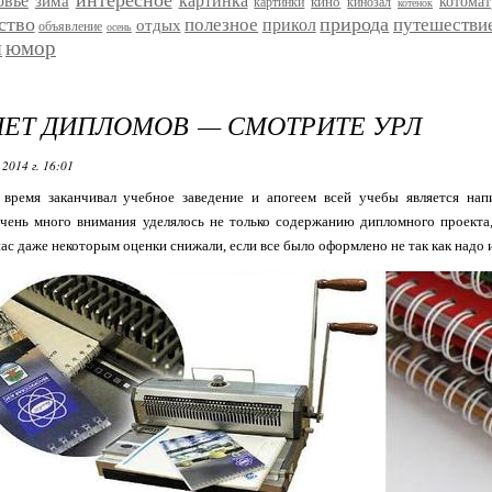
интересное
овье
картинка
зима
кино
котома
картинки
кинозал
котенок
ство
природа
полезное
путешестви
прикол
отдых
объявление
осень
я
юмор
ЕТ ДИПЛОМОВ — СМОТРИТЕ УРЛ
2014 г. 16:01
время заканчивал учебное заведение и апогеем всей учебы является нап
очень много внимания уделялось не только содержанию дипломного проекта
нас даже некоторым оценки снижали, если все было оформлено не так как надо 