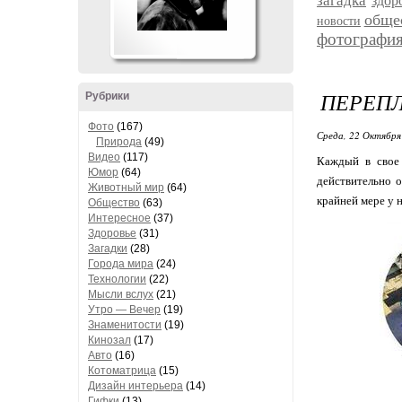
загадка
здор
обще
новости
фотографи
ПЕРЕПЛ
Рубрики
Фото
(167)
Среда, 22 Октября 
Природа
(49)
Видео
(117)
Каждый в свое 
Юмор
(64)
действительно 
Животный мир
(64)
крайней мере у 
Общество
(63)
Интересное
(37)
Здоровье
(31)
Загадки
(28)
Города мира
(24)
Технологии
(22)
Мысли вслух
(21)
Утро — Вечер
(19)
Знаменитости
(19)
Кинозал
(17)
Авто
(16)
Котоматрица
(15)
Дизайн интерьера
(14)
Гифки
(13)