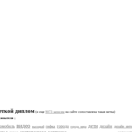
меткой диплом
(и еще
9073 записям
на сайте сопоставлена такая метка)
зователя ↓
видео
дети
томобиль
гифка
города
дизайн
дизайн инте
высоцкий
города мира