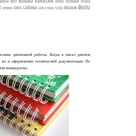
кошка
креатив
трица
котэ
личное
мотивация
музыка
фото
е
собака
фильм
смех
сон
утро
ребенок
туризм
исание дипломной работы. Когда я писал диплом
, но и оформлению технической документации. По
или неаккуратно.