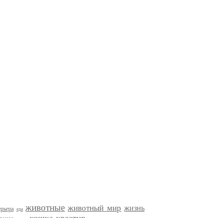
животные
животный мир
жизнь
рьера
еда