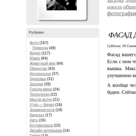
загадка
здор
обще
новости
фотографи
ФАСАД 
Рубрики
Фото
(167)
Суббота, 08 Сентя
Природа
(49)
Видео
(117)
Фасад вашего
Юмор
(64)
Если с ним ч
Животный мир
(64)
вышка. Макс
Общество
(63)
Интересное
(37)
улучшению вн
Здоровье
(31)
Загадки
(28)
А вообще чел
Города мира
(24)
будни. Сейча
Технологии
(22)
Мысли вслух
(21)
Утро — Вечер
(19)
Знаменитости
(19)
Кинозал
(17)
Авто
(16)
Котоматрица
(15)
Дизайн интерьера
(14)
Гифки
(13)