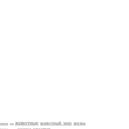
животные
животный мир
жизнь
рьера
еда