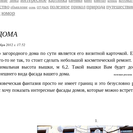
интересное
овье
картинка
зима
кино
котома
картинки
кинозал
котенок
ство
природа
полезное
путешестви
прикол
отдых
объявление
осень
я
юмор
ДОМА
бря 2012 г. 17:52
 загородного дома по сути является его визитной карточкой. 
то-то не так, то стоит сделать небольшой косметический ремонт
имальная высота вышки, м 6,2. Такой вышки Вам будет до
ешнего вида фасада вашего дома.
полезная реклама
овеческая фантазия просто не имеет границ и это безусловно 
с хочу показать интересные фасады домов, которые можно встрети
1.