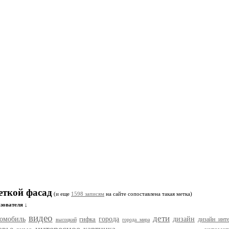
еткой фасад
(и еще
1598 записям
на сайте сопоставлена такая метка)
зователя ↓
видео
дети
томобиль
гифка
города
дизайн
дизайн инте
высоцкий
города мира