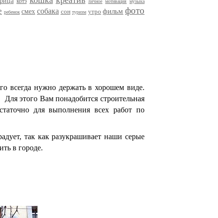
кошка
креатив
трица
котэ
личное
мотивация
музыка
фото
е
собака
фильм
смех
сон
утро
ребенок
туризм
Его всегда нужно держать в хорошем виде.
. Для этого Вам понадобится строительная
статочно для выполнения всех работ по
радует, так как разукрашивает наши серые
ть в городе.