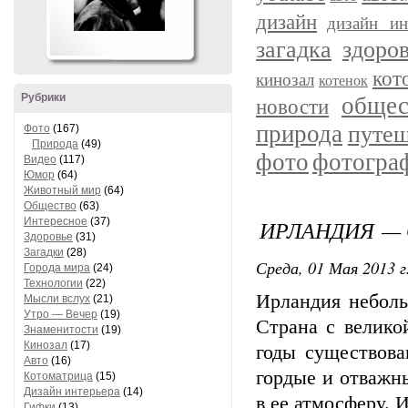
дизайн
дизайн ин
загадка
здоро
кот
кинозал
котенок
Рубрики
общес
новости
природа
путеш
Фото
(167)
Природа
(49)
фото
фотогра
Видео
(117)
Юмор
(64)
Животный мир
(64)
Общество
(63)
Интересное
(37)
ИРЛАНДИЯ — 
Здоровье
(31)
Загадки
(28)
Среда, 01 Мая 2013 г
Города мира
(24)
Технологии
(22)
Ирландия неболь
Мысли вслух
(21)
Утро — Вечер
(19)
Страна с велико
Знаменитости
(19)
Кинозал
(17)
годы существова
Авто
(16)
гордые и отважн
Котоматрица
(15)
Дизайн интерьера
(14)
в ее атмосферу. 
Гифки
(13)