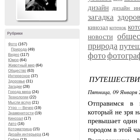
дизайн
дизайн ин
загадка
здоро
кот
кинозал
котенок
Рубрики
общес
новости
природа
путеш
Фото
(167)
Природа
(49)
фото
фотогра
Видео
(117)
Юмор
(64)
Животный мир
(64)
Общество
(63)
Интересное
(37)
ПУТЕШЕСТВИ
Здоровье
(31)
Загадки
(28)
Пятница, 09 Января 2
Города мира
(24)
Технологии
(22)
Отправимся в 
Мысли вслух
(21)
Утро — Вечер
(19)
который не зря 
Знаменитости
(19)
Кинозал
(17)
превышает один 
Авто
(16)
городом в этой ч
Котоматрица
(15)
Дизайн интерьера
(14)
Гифки
(13)