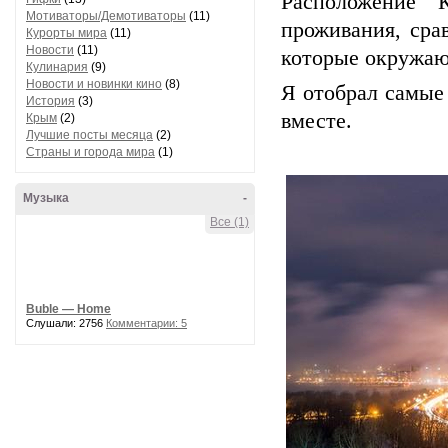
Расположение 
Мотиваторы/Демотиваторы
(11)
проживания, сра
Курорты мира
(11)
Новости
(11)
которые окружаю
Кулинария
(9)
Новости и новинки кино
(8)
Я отобрал самые
История
(3)
вместе.
Крым
(2)
Лучшие посты месяца
(2)
Страны и города мира
(1)
Музыка
-
Все (1)
Buble — Home
Слушали: 2756
Комментарии: 5