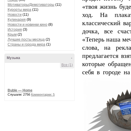
Мотиваторы/Демотиваторы
(11)
«твоя жизнь буд
Курорты мира
(11)
ход. На плака
Новости
(11)
Кулинария
(9)
классический ва
Новости и новинки кино
(8)
История
(3)
дочка, все сча
Крым
(2)
«Теперь наша меч
Лучшие посты месяца
(2)
Страны и города мира
(1)
слова, на рекл
предлагается взя
Музыка
-
которые обращен
Все (1)
себя в городе н
Buble — Home
Слушали: 2756
Комментарии: 5