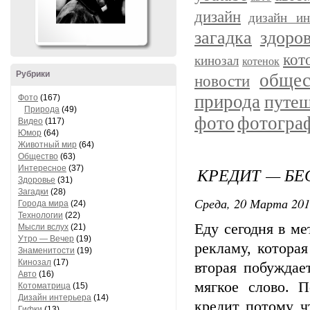
дизайн
дизайн ин
загадка
здоро
кот
кинозал
котенок
Рубрики
общес
новости
природа
путеш
Фото
(167)
Природа
(49)
фото
фотогра
Видео
(117)
Юмор
(64)
Животный мир
(64)
Общество
(63)
Интересное
(37)
КРЕДИТ — Б
Здоровье
(31)
Загадки
(28)
Среда, 20 Марта 2013
Города мира
(24)
Технологии
(22)
Еду сегодня в м
Мысли вслух
(21)
Утро — Вечер
(19)
рекламу, котора
Знаменитости
(19)
Кинозал
(17)
вторая побуждае
Авто
(16)
мягкое слово. П
Котоматрица
(15)
Дизайн интерьера
(14)
кредит потому ч
Гифки
(13)