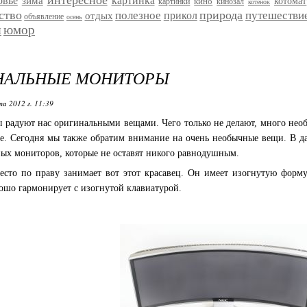
интересное
овье
картинка
зима
кино
котома
картинки
кинозал
котенок
ство
природа
полезное
путешестви
прикол
отдых
объявление
осень
я
юмор
НАЛЬНЫЕ МОНИТОРЫ
а 2012 г. 11:39
 радуют нас оригинальными вещами. Чего только не делают, много нео
е. Сегодня мы также обратим внимание на очень необычные вещи. В да
ных мониторов, которые не оставят никого равнодушным.
есто по праву занимает вот этот красавец. Он имеет изогнутую форму
рошо гармонирует с изогнутой клавиатурой.