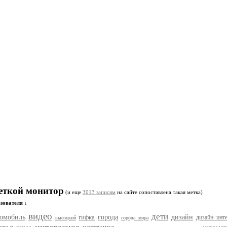
меткой монитор
(и еще
3013 записям
на сайте сопоставлена такая метка)
зователя ↓
видео
дети
томобиль
гифка
города
дизайн
дизайн инте
высоцкий
города мира