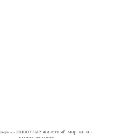
животные
животный мир
жизнь
рьера
еда