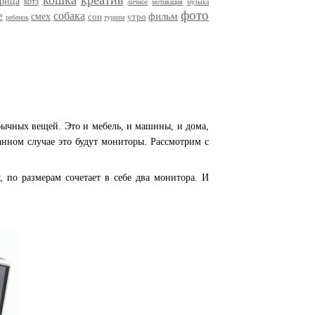
кошка
креатив
трица
котэ
личное
мотивация
музыка
фото
е
собака
фильм
смех
сон
утро
ребенок
туризм
бычных вещей. Это и мебель, и машины, и дома,
нном случае это будут мониторы. Рассмотрим с
, по размерам сочетает в себе два монитора. И