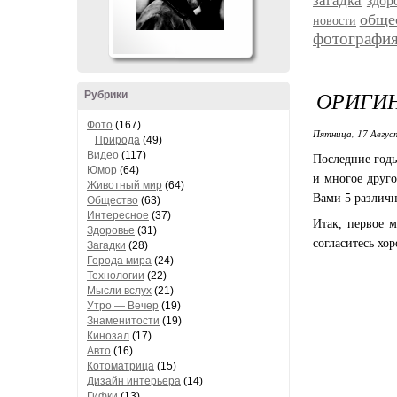
загадка
здор
обще
новости
фотографи
ОРИГИ
Рубрики
Фото
(167)
Пятница, 17 Август
Природа
(49)
Видео
(117)
Последние годы
Юмор
(64)
и многое друго
Животный мир
(64)
Вами 5 различ
Общество
(63)
Интересное
(37)
Итак, первое м
Здоровье
(31)
согласитесь хо
Загадки
(28)
Города мира
(24)
Технологии
(22)
Мысли вслух
(21)
Утро — Вечер
(19)
Знаменитости
(19)
Кинозал
(17)
Авто
(16)
Котоматрица
(15)
Дизайн интерьера
(14)
Гифки
(13)