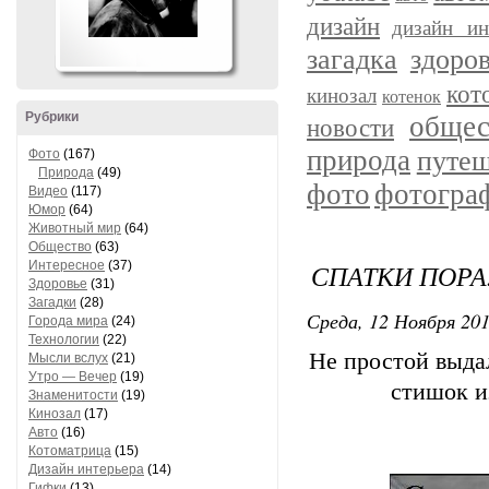
дизайн
дизайн ин
загадка
здоро
кот
кинозал
котенок
Рубрики
общес
новости
природа
путеш
Фото
(167)
Природа
(49)
фото
фотогра
Видео
(117)
Юмор
(64)
Животный мир
(64)
Общество
(63)
Интересное
(37)
СПАТКИ ПОРА.
Здоровье
(31)
Загадки
(28)
Среда, 12 Ноября 201
Города мира
(24)
Технологии
(22)
Не простой выда
Мысли вслух
(21)
Утро — Вечер
(19)
стишок и
Знаменитости
(19)
Кинозал
(17)
Авто
(16)
Котоматрица
(15)
Дизайн интерьера
(14)
Гифки
(13)