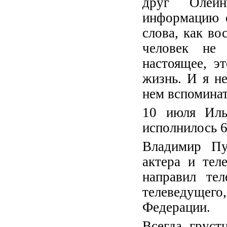
друг Олейн
информацию о
слова, как в
человек не
настоящее, э
жизнь. И я не
нем вспоминат
10 июля Иль
исполнилось 6
Владимир Пу
актера и тел
направил те
телеведуще
Федерации.
Всегда груст