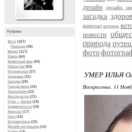
дизайн
дизайн ин
загадка
здоро
кот
кинозал
котенок
Рубрики
общес
новости
природа
путеш
Фото
(167)
Природа
(49)
фото
фотогра
Видео
(117)
Юмор
(64)
Животный мир
(64)
Общество
(63)
Интересное
(37)
УМЕР ИЛЬЯ 
Здоровье
(31)
Загадки
(28)
Воскресенье, 11 Нояб
Города мира
(24)
Технологии
(22)
Мысли вслух
(21)
Утро — Вечер
(19)
Знаменитости
(19)
Кинозал
(17)
Авто
(16)
Котоматрица
(15)
Дизайн интерьера
(14)
Гифки
(13)