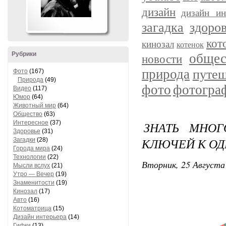
дизайн
дизайн ин
загадка
здоро
кот
кинозал
котенок
Рубрики
общес
новости
природа
путеш
Фото
(167)
Природа
(49)
фото
фотогра
Видео
(117)
Юмор
(64)
Животный мир
(64)
Общество
(63)
Интересное
(37)
ЗНАТЬ МНО
Здоровье
(31)
КЛЮЧЕЙ К ОД
Загадки
(28)
Города мира
(24)
Технологии
(22)
Вторник, 25 Августа 
Мысли вслух
(21)
Утро — Вечер
(19)
Знаменитости
(19)
Кинозал
(17)
Авто
(16)
Котоматрица
(15)
Дизайн интерьера
(14)
Гифки
(13)