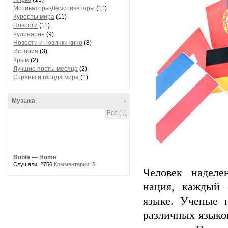
Мотиваторы/Демотиваторы
(11)
Курорты мира
(11)
Новости
(11)
Кулинария
(9)
Новости и новинки кино
(8)
История
(3)
Крым
(2)
Лучшие посты месяца
(2)
Страны и города мира
(1)
Музыка
-
Все (1)
Buble — Home
Слушали: 2756
Комментарии: 5
Человек наделе
нация, каждый 
языке. Ученые 
различных языко