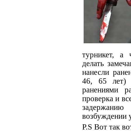
турникет, а 
делать замеча
нанесли ране
46, 65 лет) 
ранениями р
проверка и вс
задержанию
возбуждении у
P.S Вот так в