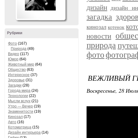
дизайн
дизайн ин
загадка
здоро
кот
кинозал
котенок
Рубрики
общес
новости
природа
путеш
Фото
(167)
Природа
(49)
фото
фотогра
Видео
(117)
Юмор
(64)
Животный мир
(64)
Общество
(63)
Интересное
(37)
ВЕЖЛИВЫЙ Г
Здоровье
(31)
Загадки
(28)
Воскресенье, 28 Июля
Города мира
(24)
Технологии
(22)
Мысли вслух
(21)
Утро — Вечер
(19)
Знаменитости
(19)
Кинозал
(17)
Авто
(16)
Котоматрица
(15)
Дизайн интерьера
(14)
Гифки
(13)