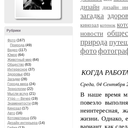
дизайн
дизайн ин
загадка
здоро
кот
кинозал
котенок
Рубрики
общес
новости
природа
путеш
Фото
(167)
Природа
(49)
фото
фотогра
Видео
(117)
Юмор
(64)
Животный мир
(64)
Общество
(63)
Интересное
(37)
КОГДА РАБОТА
Здоровье
(31)
Загадки
(28)
Среда, 04 Сентября 2
Города мира
(24)
Технологии
(22)
В наше время мн
Мысли вслух
(21)
Утро — Вечер
(19)
повезло выполн
Знаменитости
(19)
Кинозал
(17)
неинтересная, ж
Авто
(16)
жизни. Однако, е
Котоматрица
(15)
Дизайн интерьера
(14)
вариант, как сде
Гифки
(13)