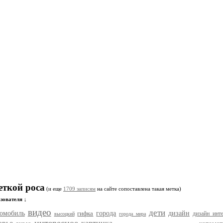
еткой роса
(и еще
1709 записям
на сайте сопоставлена такая метка)
зователя ↓
видео
дети
томобиль
гифка
города
дизайн
дизайн инте
высоцкий
города мира