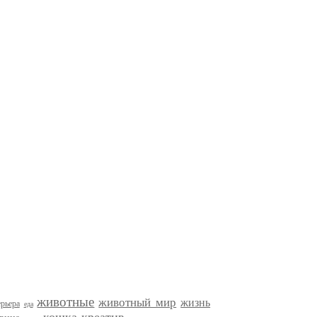
животные
животный мир
жизнь
рьера
еда