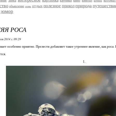
интересное
овье
картинка
зима
кино
котома
картинки
кинозал
котенок
ство
природа
полезное
путешестви
прикол
отдых
объявление
осень
я
юмор
ЯЯ РОСА
ля 2014 г. 09:29
вает особенно приятно. Прелести добавляет такое утреннее явление, как роса.
тся.
1.