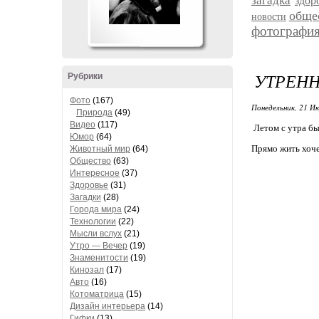
загадка
здор
обще
новости
фотографи
УТРЕНН
Рубрики
Фото
(167)
Понедельник, 21 Ию
Природа
(49)
Видео
(117)
Летом с утра бы
Юмор
(64)
Прямо жить хоче
Животный мир
(64)
Общество
(63)
Интересное
(37)
Здоровье
(31)
Загадки
(28)
Города мира
(24)
Технологии
(22)
Мысли вслух
(21)
Утро — Вечер
(19)
Знаменитости
(19)
Кинозал
(17)
Авто
(16)
Котоматрица
(15)
Дизайн интерьера
(14)
Гифки
(13)