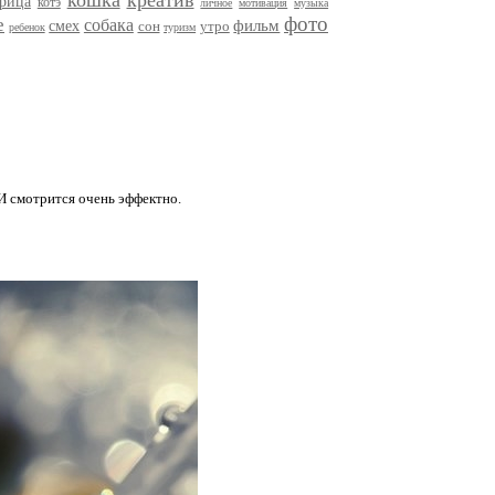
кошка
креатив
трица
котэ
личное
мотивация
музыка
фото
е
собака
фильм
смех
сон
утро
ребенок
туризм
 И смотрится очень эффектно.