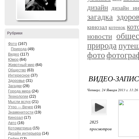
дизайн
дизайн ин
загадка
здоро
кот
кинозал
котенок
Рубрики
общес
новости
природа
путеш
Фото
(167)
Природа
(49)
фото
фотогра
Видео
(117)
Юмор
(64)
Животный мир
(64)
Общество
(63)
Интересное
(37)
ВИДЕО-ЗАПИС
Здоровье
(31)
Загадки
(28)
Четверг, 24 Января 2013 г. 11:26
Города мира
(24)
Технологии
(22)
Мысли вслух
(21)
Утро — Вечер
(19)
Знаменитости
(19)
Кинозал
(17)
2825
Авто
(16)
Котоматрица
(15)
просмотров
Дизайн интерьера
(14)
Гифки
(13)