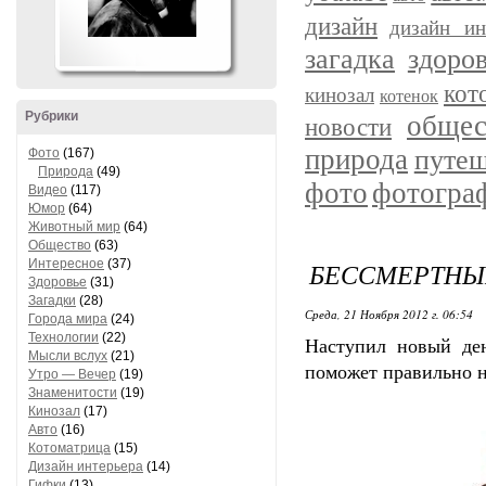
дизайн
дизайн ин
загадка
здоро
кот
кинозал
котенок
Рубрики
общес
новости
природа
путеш
Фото
(167)
Природа
(49)
фото
фотогра
Видео
(117)
Юмор
(64)
Животный мир
(64)
Общество
(63)
Интересное
(37)
БЕССМЕРТНЫ
Здоровье
(31)
Загадки
(28)
Среда, 21 Ноября 2012 г. 06:54
Города мира
(24)
Технологии
(22)
Наступил новый де
Мысли вслух
(21)
поможет правильно н
Утро — Вечер
(19)
Знаменитости
(19)
Кинозал
(17)
Авто
(16)
Котоматрица
(15)
Дизайн интерьера
(14)
Гифки
(13)