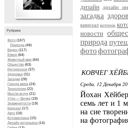
дизайн
дизайн ин
загадка
здоро
кот
кинозал
котенок
Рубрики
общес
новости
природа
путеш
Фото
(167)
Природа
(49)
фото
фотогра
Видео
(117)
Юмор
(64)
Животный мир
(64)
Общество
(63)
Интересное
(37)
КОВЧЕГ ХЁЙБ
Здоровье
(31)
Загадки
(28)
Среда, 12 Декабря 20
Города мира
(24)
Технологии
(22)
Йохан Хёйбер
Мысли вслух
(21)
Утро — Вечер
(19)
семь лет и 1 м
Знаменитости
(19)
Кинозал
(17)
на сие творен
Авто
(16)
Котоматрица
(15)
на фотографи
Дизайн интерьера
(14)
Гифки
(13)