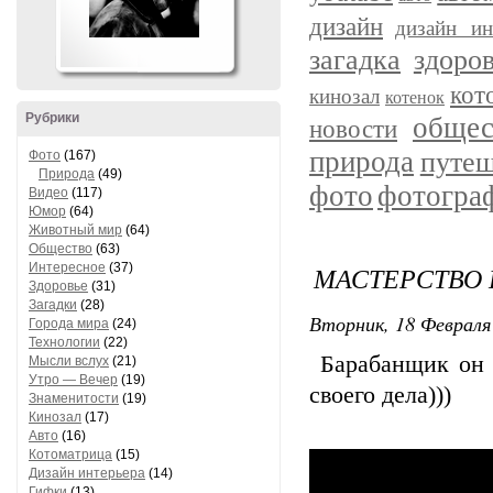
дизайн
дизайн ин
загадка
здоро
кот
кинозал
котенок
Рубрики
общес
новости
природа
путеш
Фото
(167)
Природа
(49)
фото
фотогра
Видео
(117)
Юмор
(64)
Животный мир
(64)
Общество
(63)
Интересное
(37)
МАСТЕРСТВО
Здоровье
(31)
Загадки
(28)
Вторник, 18 Февраля 
Города мира
(24)
Технологии
(22)
Барабанщик он и
Мысли вслух
(21)
Утро — Вечер
(19)
своего дела)))
Знаменитости
(19)
Кинозал
(17)
Авто
(16)
Котоматрица
(15)
Дизайн интерьера
(14)
Гифки
(13)