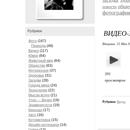
загадка
здор
обще
новости
фотографи
ВИДЕО-З
Рубрики
Фото
(167)
Вторник, 22 Мая 20
Природа
(49)
Видео
(117)
Юмор
(64)
Животный мир
(64)
Общество
(63)
Интересное
(37)
391
Здоровье
(31)
просмотров
Загадки
(28)
Города мира
(24)
Технологии
(22)
Мысли вслух
(21)
Утро — Вечер
(19)
Рубрики:
Видео
Знаменитости
(19)
Кинозал
(17)
Авто
(16)
Котоматрица
(15)
Дизайн интерьера
(14)
Гифки
(13)