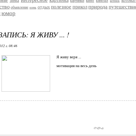
интересное
овье
картинка
зима
кино
котома
картинки
кинозал
котенок
ство
природа
полезное
путешестви
прикол
отдых
объявление
осень
я
юмор
АПИСЬ: Я ЖИВУ ... !
12 г. 08:46
Я живу веря ...
мотивация на весь день