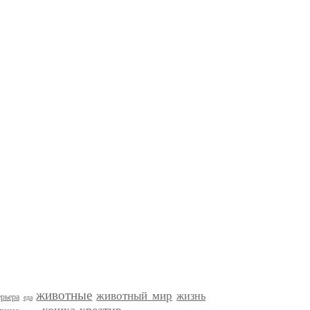
животные
животный мир
жизнь
рьера
еда