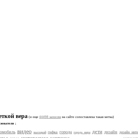
еткой вера
(и еще
44498 записям
на сайте сопоставлена такая метка)
зователя ↓
видео
дети
томобиль
гифка
города
дизайн
дизайн инте
высоцкий
города мира