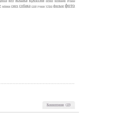
кошка
креатив
трица
котэ
личное
мотивация
музыка
фото
е
собака
фильм
смех
сон
утро
ребенок
туризм
Комментарии
(
19
)