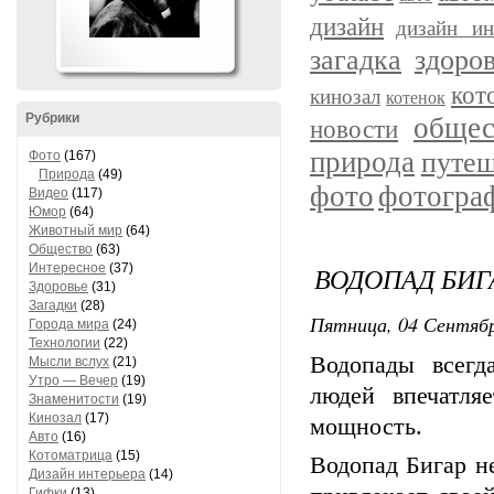
дизайн
дизайн ин
загадка
здоро
кот
кинозал
котенок
Рубрики
общес
новости
природа
путеш
Фото
(167)
Природа
(49)
фото
фотогра
Видео
(117)
Юмор
(64)
Животный мир
(64)
Общество
(63)
Интересное
(37)
ВОДОПАД БИГ
Здоровье
(31)
Загадки
(28)
Пятница, 04 Сентябр
Города мира
(24)
Технологии
(22)
Водопады всегд
Мысли вслух
(21)
Утро — Вечер
(19)
людей впечатля
Знаменитости
(19)
Кинозал
(17)
мощность.
Авто
(16)
Котоматрица
(15)
Водопад Бигар н
Дизайн интерьера
(14)
Гифки
(13)