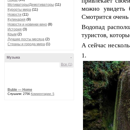
привлекает свое
Мотиваторы/Демотиваторы
(11)
можно увидеть 
Курорты мира
(11)
Новости
(11)
Смотрится очень 
Кулинария
(9)
Новости и новинки кино
(8)
Водопад распол
История
(3)
туристов, котор
Крым
(2)
Лучшие посты месяца
(2)
А сейчас несколь
Страны и города мира
(1)
1.
Музыка
-
Все (1)
Buble — Home
Слушали: 2756
Комментарии: 5