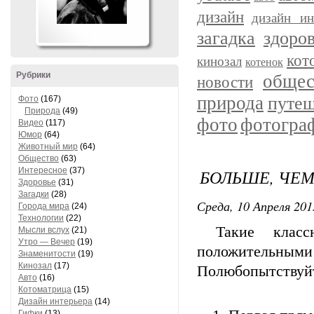
дизайн
дизайн ин
загадка
здоро
кот
кинозал
котенок
Рубрики
общес
новости
природа
путеш
Фото
(167)
Природа
(49)
фото
фотогра
Видео
(117)
Юмор
(64)
Животный мир
(64)
Общество
(63)
Интересное
(37)
БОЛЬШЕ, ЧЕМ
Здоровье
(31)
Загадки
(28)
Среда, 10 Апреля 2013
Города мира
(24)
Технологии
(22)
Такие классн
Мысли вслух
(21)
Утро — Вечер
(19)
положительн
Знаменитости
(19)
Кинозал
(17)
Полюбопытствуйт
Авто
(16)
Котоматрица
(15)
Дизайн интерьера
(14)
Гифки
(13)