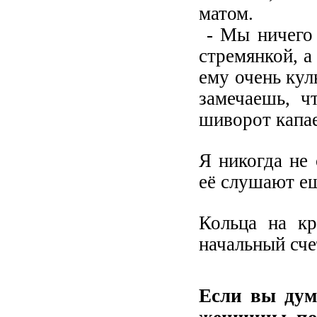
матом.
- Мы ничего 
стремянкой, а
ему очень кул
замечаешь, ч
шиворот капае
Я никогда не
её слушают ещ
Кольца на к
начальный сче
Е
сли вы дум
женщины, поп