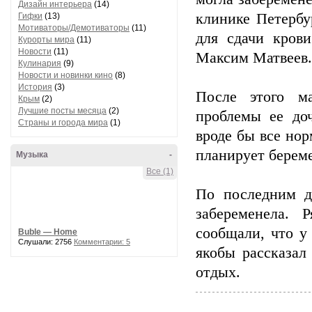
Дизайн интерьера
(14)
клинике Петербу
Гифки
(13)
Мотиваторы/Демотиваторы
(11)
для сдачи крови
Курорты мира
(11)
Новости
(11)
Максим Матвеев.
Кулинария
(9)
Новости и новинки кино
(8)
История
(3)
После этого ма
Крым
(2)
Лучшие посты месяца
(2)
проблемы ее доч
Страны и города мира
(1)
вроде бы все но
планирует берем
Музыка
-
Все (1)
По последним д
забеременела.
сообщали, что у
Buble — Home
Слушали: 2756
Комментарии: 5
якобы рассказал
отдых.