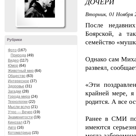
ДОЧЕРИ
Вторник, 01 Ноября 2
После недавни
Боярской, а та
Рубрики
семейство «мушк
Фото
(167)
Природа
(49)
Однако сам Миха
Видео
(117)
Юмор
(64)
развеял, сообщае
Животный мир
(64)
Общество
(63)
Интересное
(37)
«Эти поздравле
Здоровье
(31)
Загадки
(28)
крайней мере, я
Города мира
(24)
родится. А все о
Технологии
(22)
Мысли вслух
(21)
Утро — Вечер
(19)
Знаменитости
(19)
Ранее в СМИ по
Кинозал
(17)
имеются серьезн
Авто
(16)
Котоматрица
(15)
могла заберемен