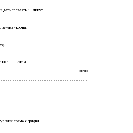
и дать постоять 30 минут.
 зелень укропа.
лу.
тного аппетита.
источник
урчики прямо с грядки...