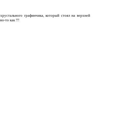
 хрустального графинчика, который стоял на верхней
о-то как !!!