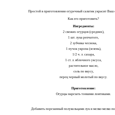
Простой в приготовлении огуречный салатик украсит Ваш 
Как его приготовить?
Ингредиенты:
2 свежих огурцов (средних),
1 шт. лука репчатого,
2 зубчика чеснока,
1 пучок укропа (зелень),
1/2 ч. л. сахара,
1 ст. л. яблочного уксуса,
растительное масло,
соль по вкусу,
перец черный молотый по вкусу.
Приготовление:
Огурцы нарезать тонкими ломтиками.
Добавить порезанный полукольцами лук и мелко-мелко по