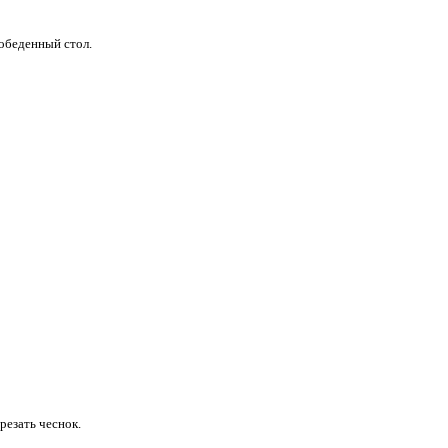
обеденный стол.
резать чеснок.