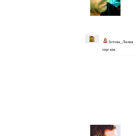
Зотова_Лилия
еще как