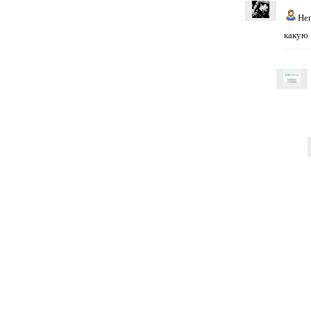
He
какую 