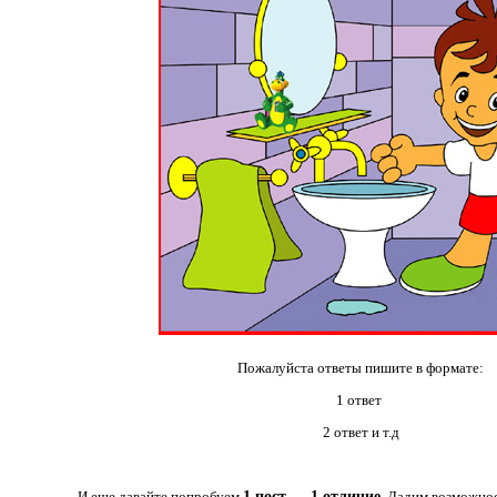
Пожалуйста ответы пишите в формате:
1 ответ
2 ответ и т.д
И еще давайте попробуем
1 пост — 1 отличие
. Дадим возможнос