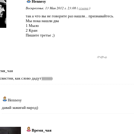
Hennesy
Воскресенье, 13 Мая 2012 г. 23:08 (
ссылка
)
так а что вы не говорите раз нашли... признавайтесь.
Мы пока нашли два
1 Мыло
2 Кран
Пишите третье ;)
емя_чая
вистни, как слово дадут)))))))))
Hennesy
давай зажигай народ)
Время_чая