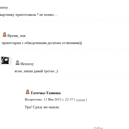
nnesy
картинку приготовила ? не понял ...
Время_чая
принтскрин с обведенными десятью отличиями))
Hennesy
ясно, пиши давай третье ;)
Таточка-Танюша
Воскресенье, 13 Мая 2012 г. 22:57 (
ссылка
)
Ура! Сразу же нашла.