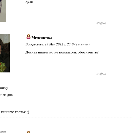
кран
Мелешечка
Воскресенье, 13 Мая 2012 г. 23:07 (
ссылка
)
Десять нашла,но не поняла,как обозначить?
nnesy
шли два
о
 пишите третье ;)