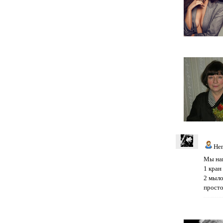
He
Мы на
1 кран
2 мыл
просто