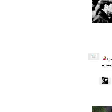
Вр
потом с