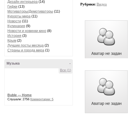
Дизайн интерьера
(14)
Рубрики:
Видео
Гифки
(13)
Мотиваторы/Демотиваторы
(11)
Курорты мира
(11)
Новости
(11)
Кулинария
(9)
Новости и новинки кино
(8)
История
(3)
Крым
(2)
Лучшие посты месяца
(2)
Страны и города мира
(1)
Музыка
-
Все (1)
Buble — Home
Слушали: 2756
Комментарии: 5