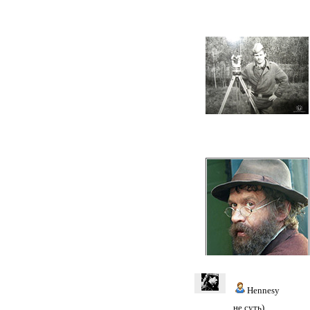
Hennesy
не суть)