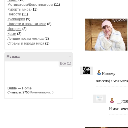
Мотиваторы/Демотиваторы
(11)
Курорты мира
(11)
Новости
(11)
Кулинария
(9)
Новости и новинки кино
(8)
История
(3)
Крым
(2)
Лучшие посты месяца
(2)
Страны и города мира
(1)
Музыка
-
Все (1)
Hennesy
классно) а моя мягк
Buble — Home
Слушали: 2756
Комментарии: 5
--__JOS
И моя...оче