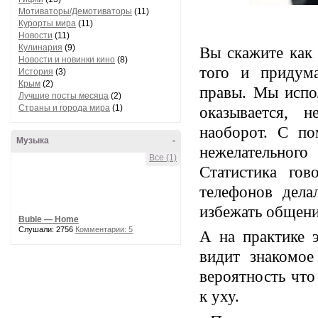
Мотиваторы/Демотиваторы
(11)
Курорты мира
(11)
Новости
(11)
Кулинария
(9)
Вы скажите как
Новости и новинки кино
(8)
того и придум
История
(3)
Крым
(2)
правы. Мы испо
Лучшие посты месяца
(2)
Страны и города мира
(1)
оказывается, 
наоборот. С п
Музыка
-
нежелательног
Все (1)
Статистика го
телефонов дела
избежать общен
Buble — Home
Слушали: 2756
Комментарии: 5
А на практике э
видит знакомое
вероятность что
к уху.