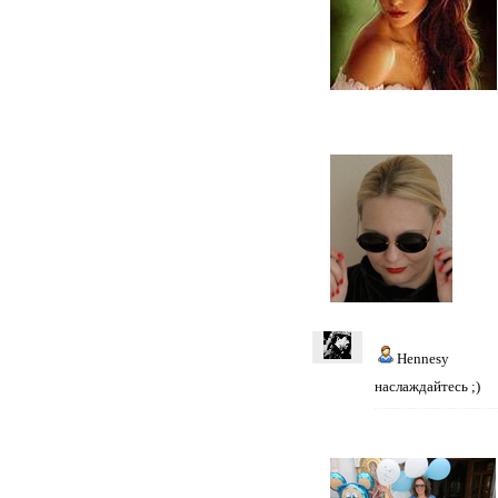
Hennesy
наслаждайтесь ;)