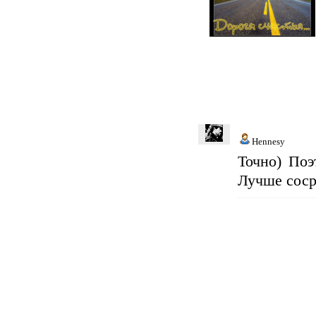
Hennesy
Точно) По
Лучше соср