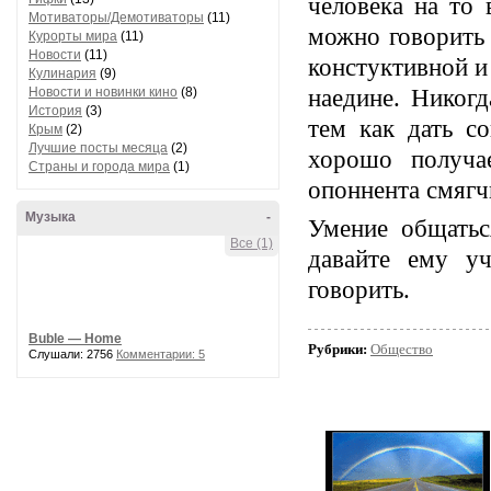
человека на то 
Мотиваторы/Демотиваторы
(11)
можно говорить 
Курорты мира
(11)
Новости
(11)
констуктивной и
Кулинария
(9)
Новости и новинки кино
(8)
наедине. Никогд
История
(3)
тем как дать со
Крым
(2)
Лучшие посты месяца
(2)
хорошо получае
Страны и города мира
(1)
опоннента смягч
Музыка
-
Умение общатьс
Все (1)
давайте ему уч
говорить.
Buble — Home
Рубрики:
Общество
Слушали: 2756
Комментарии: 5