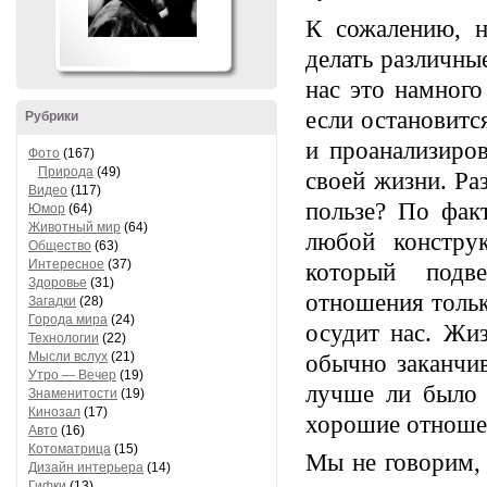
К сожалению, н
делать различны
нас это намного
если остановитс
Рубрики
и проанализиро
Фото
(167)
Природа
(49)
своей жизни. Ра
Видео
(117)
пользе? По факт
Юмор
(64)
Животный мир
(64)
любой констру
Общество
(63)
Интересное
(37)
который подве
Здоровье
(31)
отношения тольк
Загадки
(28)
Города мира
(24)
осудит нас. Жиз
Технологии
(22)
Мысли вслух
(21)
обычно заканчив
Утро — Вечер
(19)
лучше ли было 
Знаменитости
(19)
Кинозал
(17)
хорошие отноше
Авто
(16)
Котоматрица
(15)
Мы не говорим,
Дизайн интерьера
(14)
Гифки
(13)