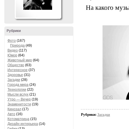
На какого музы
Рубрики
Фото
(167)
Природа
(49)
Видео
(117)
Юмор
(64)
Животный мир
(64)
Общество
(63)
Интересное
(37)
Здоровье
(31)
Загадки
(28)
Города мира
(24)
Технологии
(22)
Мысли вслух
(21)
Утро — Вечер
(19)
Знаменитости
(19)
Кинозал
(17)
Авто
(16)
Рубрики:
Загадки
Котоматрица
(15)
Дизайн интерьера
(14)
Гифки
(13)