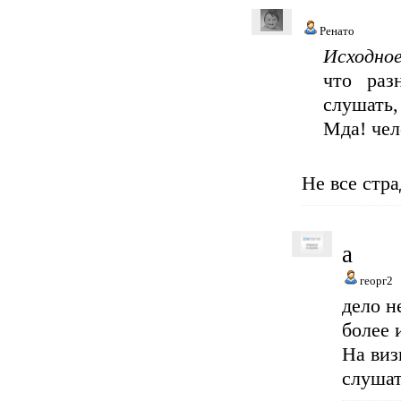
Ренато
Исходное
что раз
слушать,
Мда! чел
Не все стр
а
георг2
дело н
более 
На виз
слушат