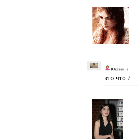
Юкатан_а
это что ?