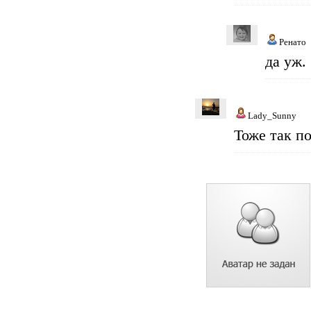
Ренато
да уж. 
Lady_Sunny
Тоже так по