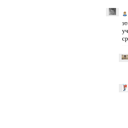
эт
у
ср