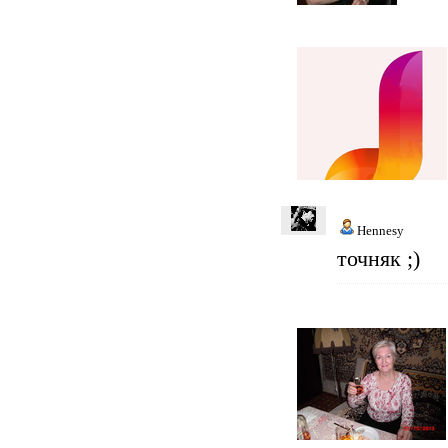
Hennesy
точняк ;)