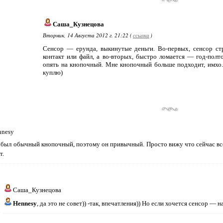
Саша_Кузнецова
Вторник, 14 Августа 2012 г. 21:22 (
ссылка
)
Сенсор — ерунда, выкинутые деньги. Во-первых, сенсор с
контакт или файл, а во-вторых, быстро ломается — год-пол
опять на кнопочный. Мне кнопочный больше подходит, имхо. 
куплю)
nnesy
 был обычный кнопочный, поэтому он привычный. Просто вижу что сейчас все
т.
Саша_Кузнецова
Hennesy
, да это не совет)) -так, впечатления)) Но если хочется сенсор — н