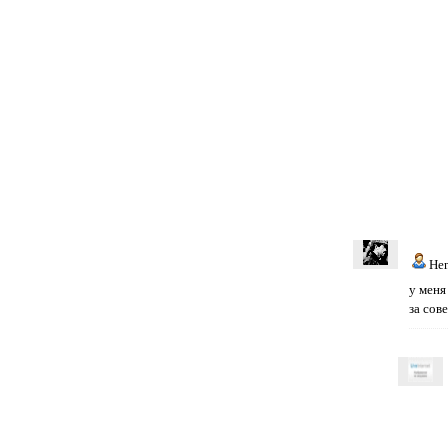
He
у меня
за сове