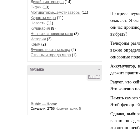
Дизайн интерьера
(14)
Гифки
(13)
Мотиваторы/Демотиваторы
(11)
Прогресс неумо
Курорты мира
(11)
семь лет. Я бы
Новости
(11)
сейчас произво
Кулинария
(9)
Новости и новинки кино
(8)
выбрать?
История
(3)
Телефоны разли
Крым
(2)
Лучшие посты месяца
(2)
важно определи
Страны и города мира
(1)
сенсорные поде
Аккумулятор, 
Музыка
-
держит практич
Все (1)
Радует, что се
Это конечно н
Память самого 
Buble — Home
Этой функцией
Слушали: 2756
Комментарии: 5
Однако, выбира
важно определ
жизненно необх