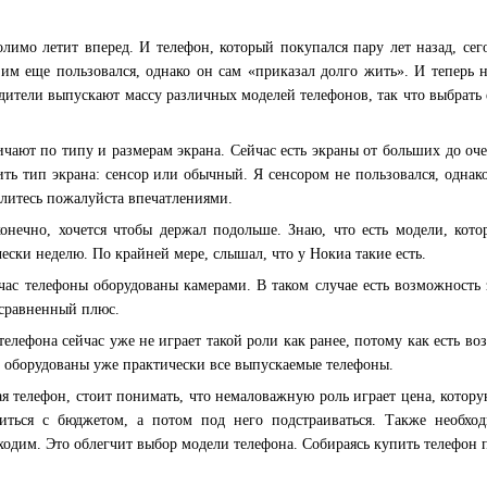
лимо летит вперед. И телефон, который покупался пару лет назад, се
 им еще пользовался, однако он сам «приказал долго жить». И теперь н
дители выпускают массу различных моделей телефонов, так что выбрать е
чают по типу и размерам экрана. Сейчас есть экраны от больших до оче
ть тип экрана: сенсор или обычный. Я сенсором не пользовался, однако
литесь пожалуйста впечатлениями.
конечно, хочется чтобы держал подольше. Знаю, что есть модели, кот
ески неделю. По крайней мере, слышал, что у Нокиа такие есть.
йчас телефоны оборудованы камерами. В таком случае есть возможность
есравненный плюс.
телефона сейчас уже не играет такой роли как ранее, потому как есть в
 оборудованы уже практически все выпускаемые телефоны.
я телефон, стоит понимать, что немаловажную роль играет цена, котору
иться с бюджетом, а потом под него подстраиваться. Также необхо
одим. Это облегчит выбор модели телефона. Собираясь купить телефон