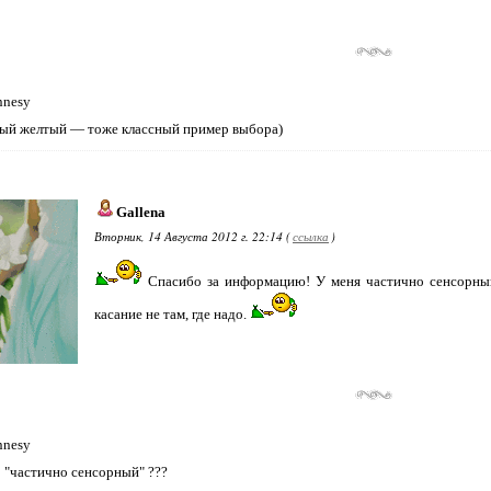
nnesy
ый желтый — тоже классный пример выбора)
Gallena
Вторник, 14 Августа 2012 г. 22:14 (
ссылка
)
Спасибо за информацию! У меня частично сенсорный
касание не там, где надо.
nnesy
о "частично сенсорный" ???