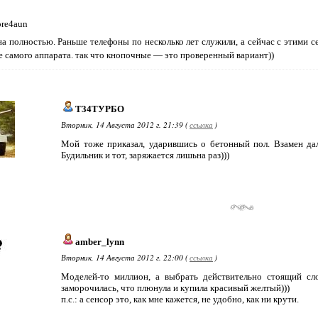
pre4aun
на полностью. Раньше телефоны по несколько лет служили, а сейчас с этими с
 самого аппарата. так что кнопочные — это проверенный вариант))
Т34ТУРБО
Вторник, 14 Августа 2012 г. 21:39 (
ссылка
)
Мой тоже приказал, ударившись о бетонный пол. Взамен дал
Будильник и тот, заряжается лишьна раз)))
amber_lynn
Вторник, 14 Августа 2012 г. 22:00 (
ссылка
)
Моделей-то миллион, а выбрать действительно стоящий сло
заморочилась, что плюнула и купила красивый желтый)))
п.с.: а сенсор это, как мне кажется, не удобно, как ни крути.