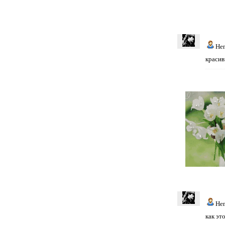
He
красив
He
как эт