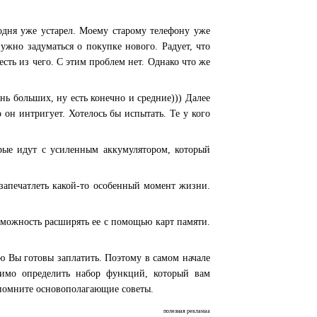
годня уже устарел. Моему старому телефону уже
ужно задуматься о покупке нового. Радует, что
сть из чего. С этим проблем нет. Однако что же
нь больших, ну есть конечно и средние))) Далее
 он интригует. Хотелось бы испытать. Те у кого
орые идут с усиленным аккумулятором, который
 запечатлеть какой-то особенный момент жизни.
озможность расширять ее с помощью карт памяти.
ю Вы готовы заплатить. Поэтому в самом начале
димо определить набор функций, который вам
 помните основополагающие советы.
полезная рекламаа