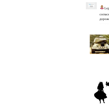
Le
соглас
дороже