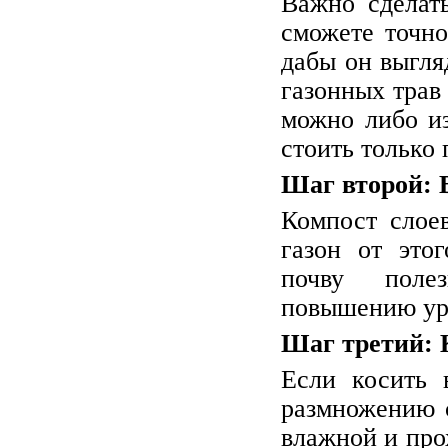
Важно сделат
сможете точно
дабы он выгля
газонных трав 
можно либо из
стоить только 
Шаг второй: 
Компост слое
газон от это
почву поле
повышению уро
Шаг третий: 
Если косить 
размножению 
влажной и про