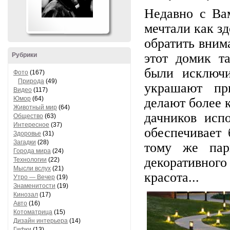
Недавно с Ва
мечтали как з
обратить вним
этот домик т
Рубрики
были исключи
Фото
(167)
Природа
(49)
украшают пр
Видео
(117)
Юмор
(64)
делают более 
Животный мир
(64)
дачников исп
Общество
(63)
Интересное
(37)
обеспечивает 
Здоровье
(31)
Загадки
(28)
тому же пар
Города мира
(24)
декоративно
Технологии
(22)
Мысли вслух
(21)
красота...
Утро — Вечер
(19)
Знаменитости
(19)
Кинозал
(17)
Авто
(16)
Котоматрица
(15)
Дизайн интерьера
(14)
Гифки
(13)