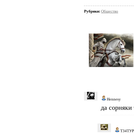
Рубрики:
Общество
Hennesy
да сорняки 
Т34ТУ