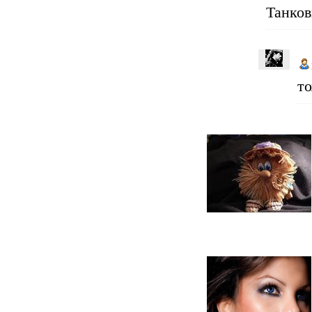
Танков
то