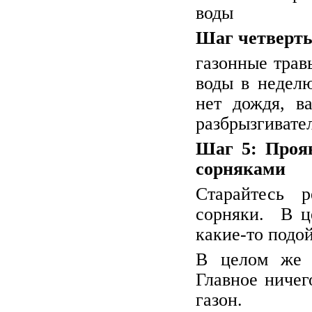
воды
Шаг четверты
газонные трав
воды в неделю
нет дождя, в
разбрызгивате
Шаг 5: Прояв
сорняками
Старайтесь р
сорняки. В ц
какие-то подо
В целом же 
Главное ничег
газон.