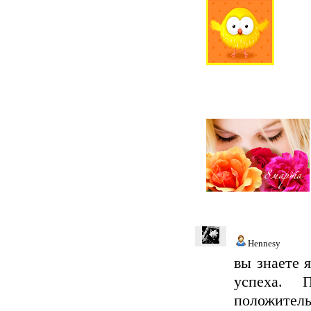
Hennesy
вы знаете 
успеха. 
положител