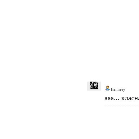
Hennesy
ааа... класн