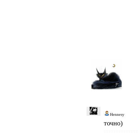
Hennesy
точно)