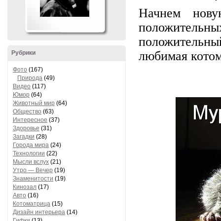
Начнем нов
положитель
положительны
любимая котом
Рубрики
Фото
(167)
Природа
(49)
Видео
(117)
Юмор
(64)
Животный мир
(64)
Общество
(63)
Интересное
(37)
Здоровье
(31)
Загадки
(28)
Города мира
(24)
Технологии
(22)
Мысли вслух
(21)
Утро — Вечер
(19)
Знаменитости
(19)
Кинозал
(17)
Авто
(16)
Котоматрица
(15)
Дизайн интерьера
(14)
Гифки
(13)